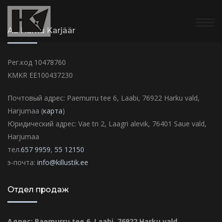
AS Harku Karjäär
Рег.код 10478760
KMKR EE100437230
Почтовый адрес: Paemurru tee 6, Laabi, 76922 Harku vald,
Harjumaa (
карта
)
Юридический адрес: Vae tn 2, Laagri alevik, 76401 Saue vald,
Harjumaa
тел.
657 9959
,
55 12150
э-почта:
info@killustik.ee
Отдел продаж
Адрес: Paemurru tee 6, Laabi, 76922 Harku vald,